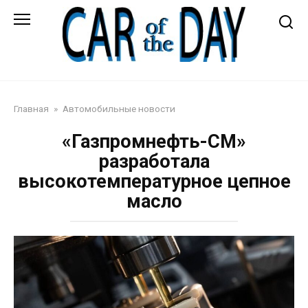
Перейти
к
контенту
Автожурнал
Главная
»
Автомобильные новости
«Газпромнефть-СМ»
разработала
высокотемпературное цепное
масло