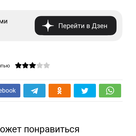
атью
ebook
ожет понравиться