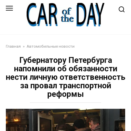
Перейти
к
контенту
Автожурнал
Главная
»
Автомобильные новости
Губернатору Петербурга
напомнили об обязанности
нести личную ответственность
за провал транспортной
реформы