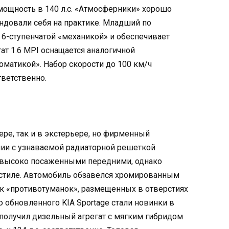
мощность в 140 л.с. «Атмосферники» хорошо
ндовали себя на практике. Младший по
 6-ступенчатой «механикой» и обеспечивает
егат 1.6 MPI оснащается аналогичной
оматикой». Набор скорости до 100 км/ч
тветственно.
ере, так и в экстерьере, но фирменный
инии с узнаваемой радиаторной решеткой
и высоко посаженными передними, однако
стиле. Автомобиль обзавелся хромированным
к «противотуманок», размещенных в отверстиях
 обновленного KIA Sportage стали новинки в
получил дизельный агрегат с мягким гибридом