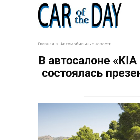
Перейти
к
Авто
контенту
Главная
»
Автомобильные новости
В автосалоне «KIA
состоялась презе