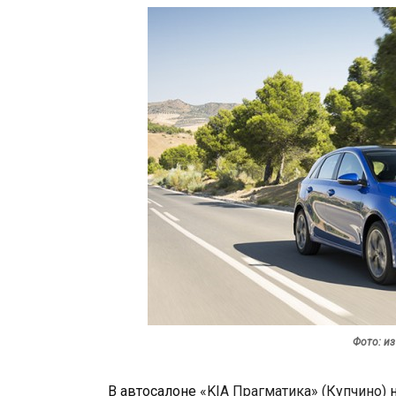
Фото: и
В автосалоне
«KIA Прагматика» (Купчино)
н