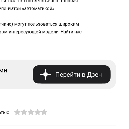
 и 134 л.с. соответственно. Топовая
пенчатой «автоматикой».
пчино) могут пользоваться широким
йвом интересующей модели. Найти нас
атью