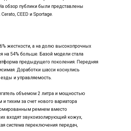
 На обзор публики были представлены
erato, CEED и Sportage.
 16% жесткости, а на долю высокопрочных
ся на 54% больше. Базой модели стала
атформа предыдущего поколения. Передняя
висимая. Доработки шасси коснулись
езды и управляемость.
игатель объемом 2 литра и мощностью
м и тихим за счет нового вариатора
им армированным ремнем вместо
их входят звукоизолирующий кожух,
кая система переключения передач,