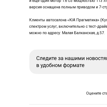
и еще один мотор 1.6 U3 мощностью 113 л.с.
версия оснащена полным приводом и 7-сту
Клиенты автосалона «KIA Прагматика» (Ку
спектром услуг, включительно с тест-дра
можно по адресу: Малая Балканская, д.57.
Оцените ст