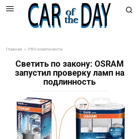
Перейти
к
контенту
Автожурнал
Главная
»
PRO компоненты
Светить по закону: OSRAM
запустил проверку ламп на
подлинность