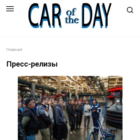
Перейти
к
контенту
Автожурнал
Главная
Пресс-релизы