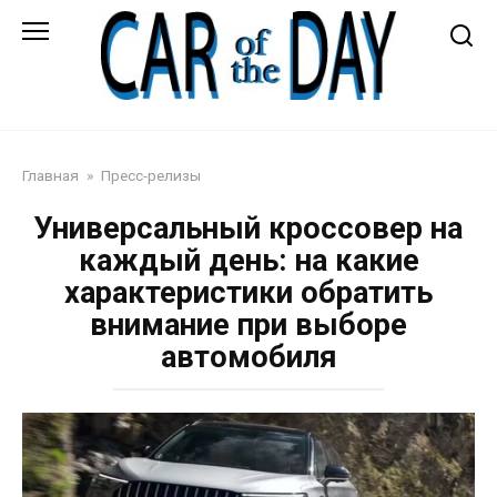
Перейти
к
контенту
Автожурнал
Главная
»
Пресс-релизы
Универсальный кроссовер на
каждый день: на какие
характеристики обратить
внимание при выборе
автомобиля