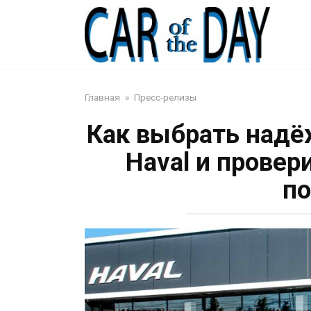
Перейти
к
Авто
контенту
Главная
»
Пресс-релизы
Как выбрать надё
Haval и провер
по