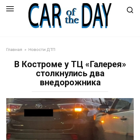
Перейти
к
контенту
Автожурнал
Главная
»
Новости ДТП
В Костроме у ТЦ «Галерея»
столкнулись два
внедорожника