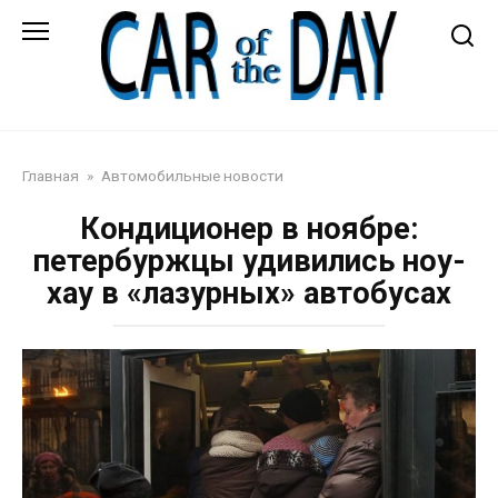
Перейти
к
контенту
Автожурнал
Главная
»
Автомобильные новости
Кондиционер в ноябре:
петербуржцы удивились ноу-
хау в «лазурных» автобусах