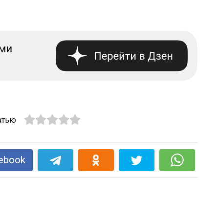
атью
ebook