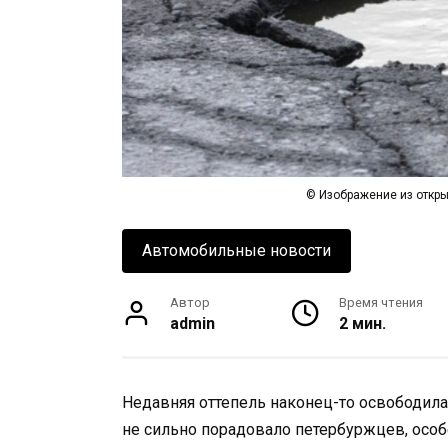
© Изображение из откры
Автомобильные новости
Автор
Время чтения
admin
2 мин.
Недавняя оттепель наконец-то освободила
не сильно порадовало петербуржцев, осо