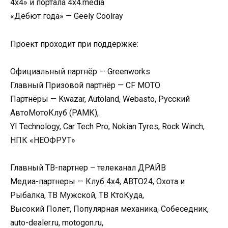
4х4» и портала 4х4.media
«Дебют года» — Geely Coolray
Проект проходит при поддержке:
Официальный партнёр — Greenworks
Главный Призовой партнёр — CF MOTO
Партнёры — Kwazar, Autoland, Webasto, Русский
АвтоМотоКлуб (РАМК),
YI Technology, Car Tech Pro, Nokian Tyres, Rock Winch,
НПК «НЕОФРУТ»
Главный ТВ-партнер – телеканал ДРАЙВ
Медиа-партнеры — Клуб 4х4, АВТО24, Охота и
Рыбалка, ТВ Мужской, ТВ КтоКуда,
Высокий Полет, Популярная механика, Собеседник,
auto-dealer.ru, motogon.ru,